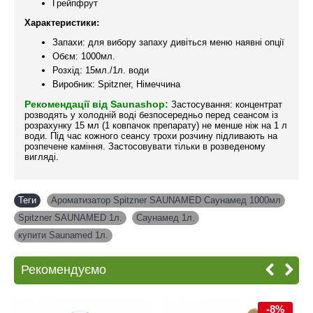
Грейпфрут
Характеристики:
Запахи: для вибору запаху дивіться меню наявні опції
Обєм: 1000мл.
Розхід: 15мл./1л. води
Виробник: Spitzner, Німеччина
Рекомендації від Saunashop:
Застосування: концентрат
розводять у холодній воді безпосередньо перед сеансом із
розрахунку 15 мл (1 ковпачок препарату) не менше ніж на 1 л
води. Під час кожного сеансу трохи розчину підливають на
розпечене каміння. Застосовувати тільки в розведеному
вигляді.
Теги
Ароматизатор Spitzner SAUNAMED Саунамед 1000мл
,
Spitzner SAUNAMED 1л.
,
Саунамед 1л.
,
купити Saunamed 1л.
Рекомендуємо
-8%