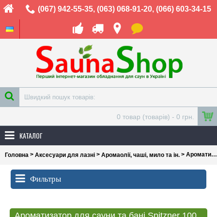
(067) 942-55-35
,
(063) 068-91-20
,
(066) 603-34-15
0 товар (товарів) - 0 грн.
КАТАЛОГ
>
>
> Ароматизатор для сауни та бані Spitzner 1000мл. Вибір аромату
Головна
Аксесуари для лазні
Аромаолії, чаші, мило та ін.
Фильтры
Ароматизатор для сауни та бані Spitzner 1000мл. Вибір аромату