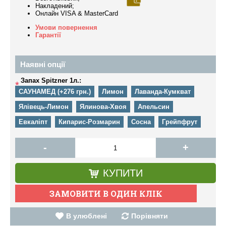
Накладений;
Онлайн VISA & MasterCard
Умови повернення
Гарантії
Наявні опції
Запах Spitzner 1л.:
*
САУНАМЕД (+276 грн.)
Лимон
Лаванда-Кумкват
Ялівець-Лимон
Ялинова-Хвоя
Апельсин
Евкаліпт
Кипарис-Розмарин
Сосна
Грейпфрут
-
+
КУПИТИ
В улюблені
Порівняти