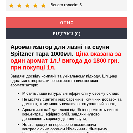
Всього голосів:
5
ОПИС
ВІДГУКИ (0)
Ароматизатор для лазні та сауни
Spitzner тара 1000мл.
Ціна вказана за
один аромат 1л./ вигода до 1800 грн.
при покупці 1л.
Завдяки досвіду компанії та унікальному підходу, Шпіцнер
вдається створювати неповторні та високоякісні
ароматизатори:
Містять лише натуральні ефірні олії у своєму складі;
Не містять синтетичних барвників, хімічних добавок та
домішок, тому мають виключно натуральний запах;
Ароматичні олії для лазні від Шпіцнер містять високі
концентрації ефірних олій, завдяки чудово
доповнюють корисну дію від сауни;
Якість продуктів перевірено незалежним
контролюючим органом Німеччини - Німецьким