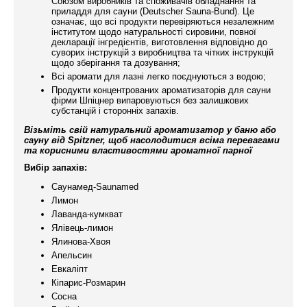
Союзом виробників та споживачів обладнання та
приладдя для сауни (Deutscher Sauna-Bund). Це
означає, що всі продукти перевіряються незалежним
інститутом щодо натуральності сировини, повної
декларації інгредієнтів, виготовлення відповідно до
суворих інструкцій з виробництва та чітких інструкцій
щодо зберігання та дозування;
Всі аромати для лазні легко поєднуються з водою;
Продукти концентрованих ароматизаторів для сауни
фірми Шпіцнер випаровуються без залишкових
субстанцій і сторонніх запахів.
Візьміть свій натуральний ароматизатор у баню або
сауну від Spitzner, щоб насолодитися всіма перевагами
та корисними властивостями ароматної парної
Вибір запахів:
Саунамед-Saunamed
Лимон
Лаванда-кумкват
Ялівець-лимон
Ялинова-Хвоя
Апельсин
Евкаліпт
Кіпарис-Розмарин
Сосна