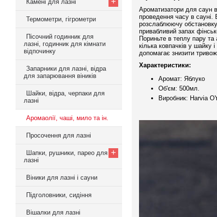
+
Камені для лазні
Ароматизатори для саун в
проведення часу в сауні. 
Термометри, гігрометри
розслаблюючу обстановку.
привабливий запах фінсько
Пісочний годинник для
Пориньте в теплу пару та 
лазні, годинник для кімнати
кілька ковпачків у шайку і
відпочинку
допомагає знизити тривож
Характеристики:
Запарники для лазні, відра
для запарювання віників
Аромат: Яблуко
Об'єм: 500мл.
Шайки, відра, черпаки для
Виробник: Harvia OY
лазні
Аромаолії, чаші, мило та ін.
Просочення для лазні
+
Шапки, рушники, парео для
лазні
Віники для лазні і сауни
Підголовники, сидіння
Вішалки для лазні