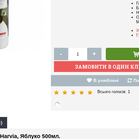
Г
Б
Н
О
M
У
Г
-
+
В улюблені
По
Всього голосів:
1
)
 Harvia, Яблуко 500мл.