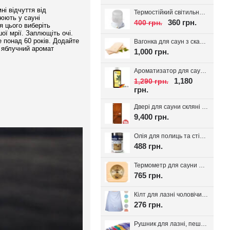
і відчуття від
Термостійкий світильник для сауни Lindner, кераміка IP54
рюють у сауні
360 грн.
400 грн.
я цього виберіть
ої мрії. Заплющіть очі.
е понад 60 років. Додайте
Вагонка для саун з скандинавської ялини з дрібним сучком 14*95(85)
ї, яблучний аромат
1,000 грн.
Ароматизатор для сауни Spitzner SAUNAMED 190мл.
1,180
1,290 грн.
грн.
Двері для сауни скляні VALTE Бронза 700*1900
9,400 грн.
Олія для полиць та стін сауни Bionic House 0.8л, Україна
488 грн.
Термометр для сауни Sawo 220-TP
765 грн.
Кілт для лазні чоловічий, вафельне полотно
276 грн.
Рушник для лазні, пештемаль Класика, 1шт