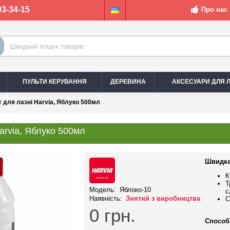
03-34-15
Про нас
ПУЛЬТИ КЕРУВАННЯ
ДЕРЕВИНА
АКСЕСУАРИ ДЛЯ Л
 для лазні Harvia, Яблуко 500мл
arvia, Яблуко 500мл
Швидка
К
Т
Модель:
Яблоко-10
с
Наявність:
Знятий з виробництва
С
0
грн.
Способ