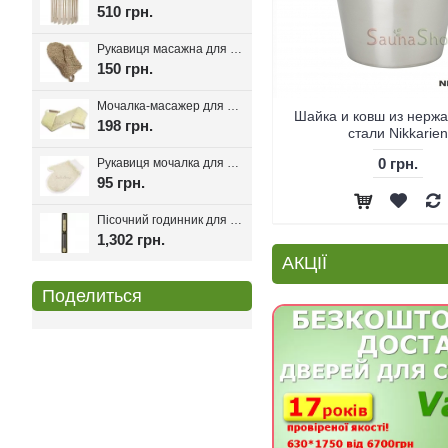
510 грн.
Рукавиця масажна для лазні та сауни з льону
150 грн.
Мочалка-масажер для лазні та сауни з ручками 80см.
Шайка и ковш из нер
198 грн.
стали Nikkarien
0 грн.
Рукавиця мочалка для лазні та хамаму двостороння з сизалі
95 грн.
Пісочний годинник для лазні Harvia Helmi Chocolate
1,302 грн.
АКЦІЇ
Поделиться