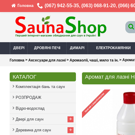
(067) 942-55-35
,
(063) 068-91-20
,
(066) 6
Головна
ДВЕРІ
ДРОВЯНІ ПЕЧІ
ДИМАРІ
ЕЛЕКТРОКАМЯНКИ
>
>
> Аромат
Головна
Аксесуари для лазні
Аромаолії, чаші, мило та ін.
КАТАЛОГ
Аромат для лазні H
Комплектація бань та саун
РОЗПРОДАЖ
Відро-водоспад
+
Двері для саун
+
Деревина для саун