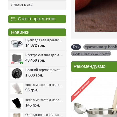
Лазня в чані
Статті про лазню
Новинки
Пульт для електрокам'янки EcoFlame Con-6, 18-25 кВт.
14,872 грн.
Теги
Ароматизатор Harvi
ароматизатор для саун
Електрокам'янка для лазні Eco Flame SAM D-27 27 кВт + пульт CON6
43,450 грн.
Рекомендуємо
Великий термогігрометр для лазні Tesli D205 Black
1,608 грн.
Кесе з манжетою жорсткість мяка, Kelebekkese (Манжета)
95 грн.
Кесе з манжетою жорсткість середня, Kelebekkese Black (Чорний колір)
145 грн.
Огородження світильника для лазні та сауни Олімп