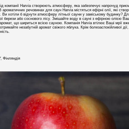
ід компанії Harvia створюють атмосферу, яка забезпечує напрочуд приємн
В ароматичних речовинах для саун Harvia містяться ефірні олії, які ство
 Ви хотіли б відчути атмосферу літньої сауни у заміському будинку? Дл
ї берези або соснового лісу. Змішайте воду в сауні з ефірною олією Ваш
аромат, що шириться всією сауною. Компанія Harvia втілює Ваші мрії вж
 отримайте незабутній аромат свіжого яблука. Крім болезаспокійливої ​​ді
ність.
, Фінляндія