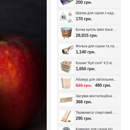
200 грн.
Шапка для сауни з надписом, білий фетр 100%, вибір надпису
170 грн.
Бочка купіль (міні басейн) з дуба + PP вставка
28,815 грн.
Фольга для сауни та лазні на паперовій основі, 30 м.кв. Україна
1,140 грн.
Кошик "Куб солі" 4,5 кг з тибетської солі, для лазні та сауни
1,650 грн.
Абажур для світильника Трапеція, липа
480 грн.
520 грн.
Засувка вентиляційна для лазні, липа Tesli
366 грн.
Термометр спиртовий для лазні Віктер-1
295 грн.
Камянка для сауни Huum Drop 9 кВт