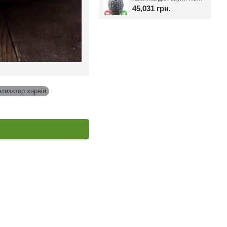
45,031 грн.
тизатор харвія
,