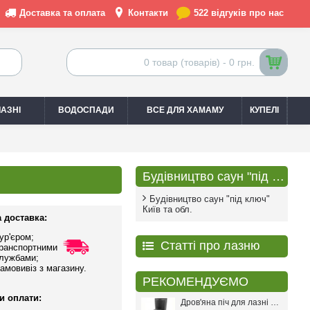
Доставка та оплата
Контакти
522 відгуків про нас
0 товар (товарів) - 0 грн.
АЗНІ
ВОДОСПАДИ
ВСЕ ДЛЯ ХАМАМУ
КУПЕЛІ
Будівництво саун "під ключ"
Будівництво саун "під ключ"
Київ та обл.
 доставка:
ур'єром;
Статті про лазню
ранспортними
лужбами;
амовивіз з магазину.
РЕКОМЕНДУЄМО
и оплати:
Дров'яна піч для лазні PAL PR-18L