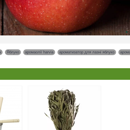
a
,
Яблуко
,
аромаолії harvia
,
ароматизатор для лазні яблуко
,
арома