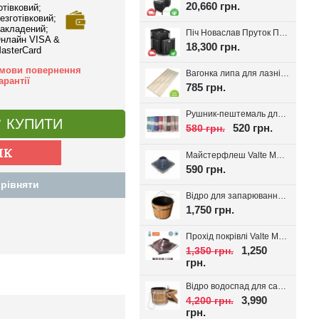
20,660 грн.
отівковий;
езготівковий;
акладений;
Піч Новаслав Пруток ПКС-01П, до 12м.куб.
нлайн VISA &
18,300 грн.
asterCard
мови повернення
Вагонка липа для лазні Valte Classic 70*14мм. (Перший сорт)
арантії
785 грн.
Рушник-пештемаль для лазні, хамаму, на пляж Діамант, вибір кольору
КУПИТИ
520 грн.
580 грн.
Майстерфлеш Valte MF180 силікон 100-180мм
590 грн.
рівняти
Відро для запарювання віників з пластиковою вставкою 16л.
1,750 грн.
Прохід покрівлі Valte MF320 D180-320мм 20-45°
1,250
1,350 грн.
грн.
Відро водоспад для сауни + вставка 20л
3,990
4,200 грн.
грн.