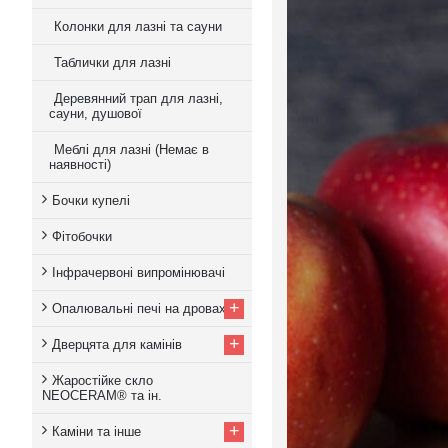
Колонки для лазні та сауни
Таблички для лазні
Деревянний трап для лазні,
сауни, душової
Меблі для лазні (Немає в
наявності)
Бочки купелі
Фітобочки
Інфрачервоні випромінювачі
+
Опалювальні печі на дровах
+
Дверцята для камінів
Жаростійке скло
NEOCERAM® та ін.
+
Каміни та інше