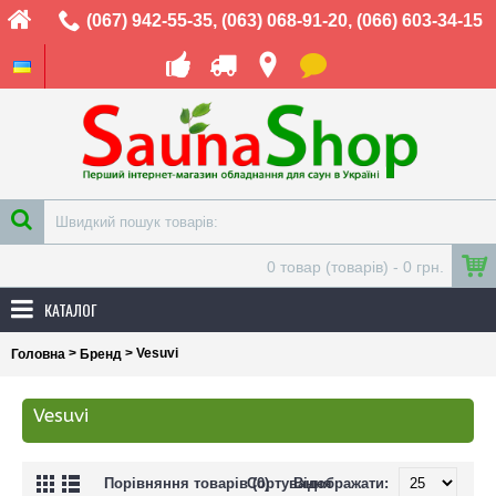
(067) 942-55-35
,
(063) 068-91-20
,
(066) 603-34-15
0 товар (товарів) - 0 грн.
КАТАЛОГ
>
> Vesuvi
Головна
Бренд
Vesuvi
Порівняння товарів (0)
Сортування
Відображати: