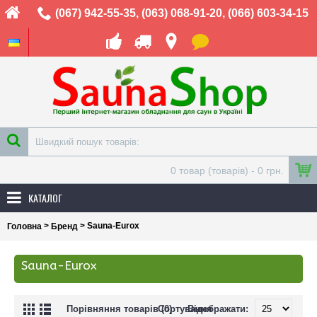
(067) 942-55-35
,
(063) 068-91-20
,
(066) 603-34-15
0 товар (товарів) - 0 грн.
КАТАЛОГ
>
> Sauna-Eurox
Головна
Бренд
Sauna-Eurox
Порівняння товарів (0)
Сортування
Відображати: