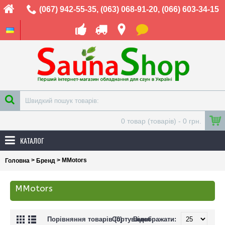
(067) 942-55-35
,
(063) 068-91-20
,
(066) 603-34-15
0 товар (товарів) - 0 грн.
КАТАЛОГ
>
> MMotors
Головна
Бренд
MMotors
Порівняння товарів (0)
Сортування
Відображати: