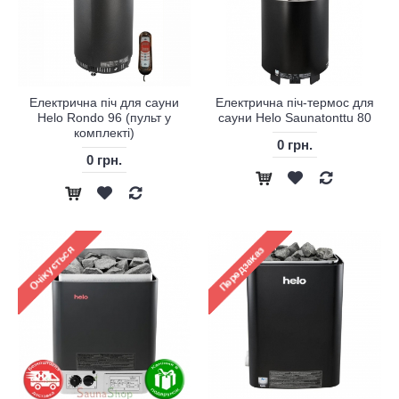
Електрична піч для сауни
Електрична піч-термос для
Helo Rondo 96 (пульт у
сауни Helo Saunatonttu 80
комплекті)
0 грн.
0 грн.