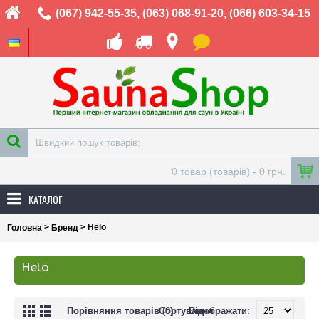
(067) 942-55-35
,
(063) 068-91-20
,
(066) 603-34-15
0 товар (товарів) - 0 грн.
КАТАЛОГ
>
> Helo
Головна
Бренд
Helo
Порівняння товарів (0)
Сортування
Відображати: