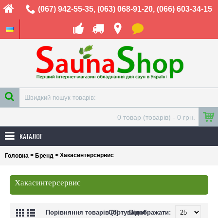
(067) 942-55-35
,
(063) 068-91-20
,
(066) 603-34-15
0 товар (товарів) - 0 грн.
КАТАЛОГ
>
> Хакасинтерсервис
Головна
Бренд
Хакасинтерсервис
Порівняння товарів (0)
Сортування
Відображати: