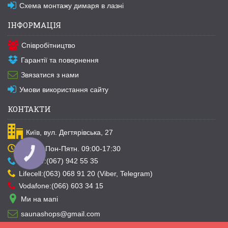
Схема монтажу димаря в лазні
ІНФОРМАЦІЯ
Співробітництво
Гарантії та повернення
Звязатися з нами
Умови використання сайту
КОНТАКТИ
Київ, вул. Дегтярівська, 27
Графік: Пон-Пятн. 09:00-17:30
КНОПКА
ЗВ'ЯЗКУ
Kyivstar:(067) 942 55 35
Lifecell:(063) 068 91 20 (Viber, Telegram)
Vodafone:(066) 603 34 15
Ми на мапі
saunashops@gmail.com