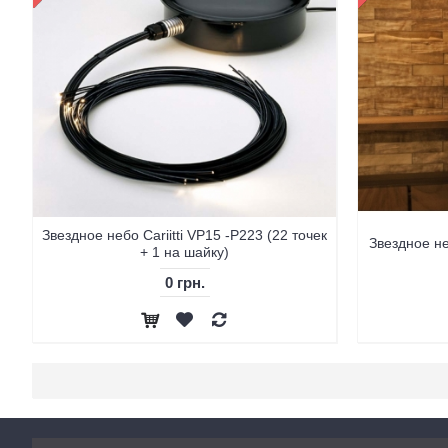
Звездное небо Cariitti VP15 -P223 (22 точек
Звездное неб
+ 1 на шайку)
0 грн.