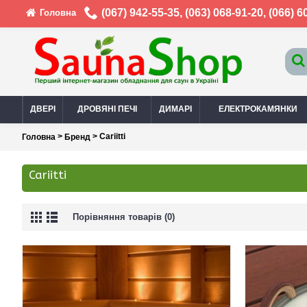
(067) 942-55-35
,
(063) 068-91-20
,
(066) 6
Головна
ДВЕРІ
ДРОВЯНІ ПЕЧІ
ДИМАРІ
ЕЛЕКТРОКАМЯНКИ
>
> Cariitti
Головна
Бренд
Cariitti
Порівняння товарів (0)