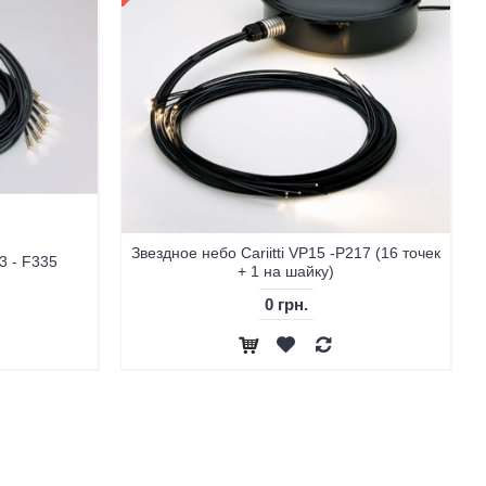
Звездное небо Cariitti VP15 -P217 (16 точек
33 - F335
+ 1 на шайку)
0 грн.