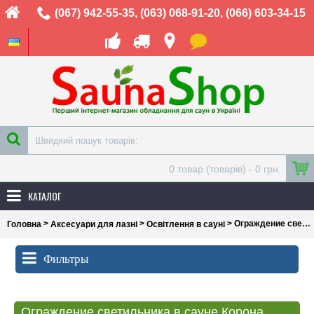
(067) 942-55-35
,
(063) 068-91-20
,
(066) 603-34-15
0 товар (товарів) - 0 грн.
КАТАЛОГ
>
>
> Ограждение светильника в сауне Корона
Головна
Аксесуари для лазні
Освітлення в сауні
Фильтры
Ограждение светильника в сауне Корона