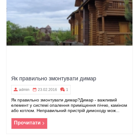
Як правильно змонтувати димар
admin
23.02.2016
1
Як правильно змонтувати димар?Димар - важливий
елемент у системі опалення приміщення піччю, каміном
або котлом. Неправильний пристрій димоходу мож...
Прочитати