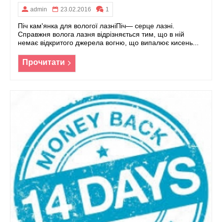
admin
23.02.2016
1
Піч кам'янка для вологої лазніПіч— серце лазні.
Справжня волога лазня відрізняється тим, що в ній
немає відкритого джерела вогню, що випалює кисень...
Прочитати